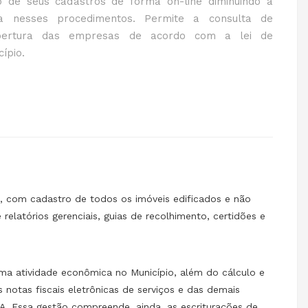
 de seus cadastros de forma on-line diminuindo a
ida nesses procedimentos. Permite a consulta de
abertura das empresas de acordo com a lei de
ípio.
, com cadastro de todos os imóveis edificados e não
elatórios gerenciais, guias de recolhimento, certidões e
a atividade econômica no Município, além do cálculo e
notas fiscais eletrônicas de serviços e das demais
IA. Essa gestão compreende, ainda, as escriturações de