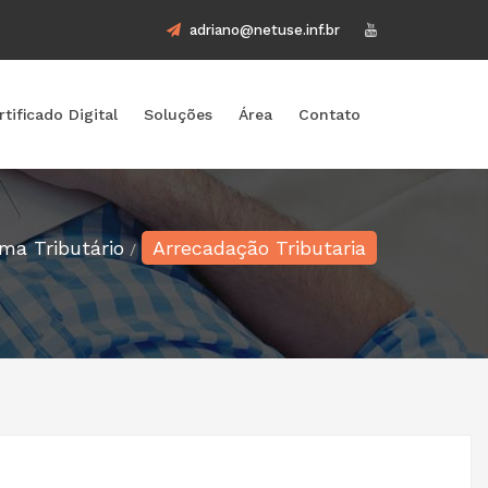
adriano@netuse.inf.br
rtificado Digital
Soluções
Área
Contato
ema Tributário
Arrecadação Tributaria