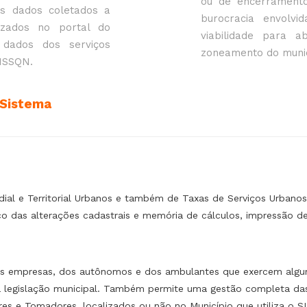
ou de encerramento
os dados coletados a
burocracia envolv
lizados no portal do
viabilidade para 
s dados dos serviços
zoneamento do munic
 ISSQN.
 Sistema
ial e Territorial Urbanos e também de Taxas de Serviços Urbanos
o das alterações cadastrais e memória de cálculos, impressão de r
das empresas, dos autônomos e dos ambulantes que exercem algum
a legislação municipal. Também permite uma gestão completa das 
res e Tomadores, localizados ou não no Município que utiliza o S