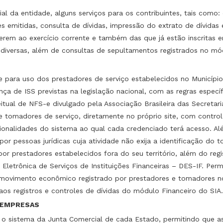
icial da entidade, alguns serviços para os contribuintes, tais com
es emitidas, consulta de dívidas, impressão do extrato de dívidas 
erem ao exercício corrente e também das que já estão inscritas e
 diversas, além de consultas de sepultamentos registrados no mó
de para uso dos prestadores de serviço estabelecidos no Municípi
ça de ISS previstas na legislação nacional, com as regras espec
tual de NFS-e divulgado pela Associação Brasileira das Secretari
e tomadores de serviço, diretamente no próprio site, com control
ionalidades do sistema ao qual cada credenciado terá acesso. Al
por pessoas jurídicas cuja atividade não exija a identificação do 
or prestadores estabelecidos fora do seu território, além do re
letrônica de Serviços de Instituições Financeiras – DES-IF. Perm
o movimento econômico registrado por prestadores e tomadores 
aos registros e controles de dívidas do módulo Financeiro do SIA.
 EMPRESAS
 o sistema da Junta Comercial de cada Estado, permitindo que as