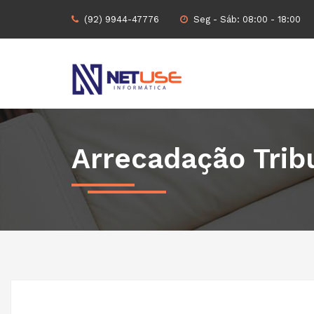
(92) 9944-47776
Seg - Sáb: 08:00 - 18:00
Arrecadação Trib