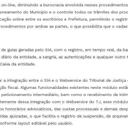
n-line, diminuindo a burocracia envolvida nesses procedimentos. 
oneamento do Município e o controle todos os trâmites dos proc
ção online entre os escritórios e Prefeitura, permitindo o regist
rocedimentos por ambas as partes, o que possibilita que o cadas
e guias geradas pelo SIA, com o registro, em tempo real, da bai
iário da entidade, a sangria, as autenticações e qualquer outro
aixa da entidade.
r a integração entre o SIA e o Webservice do Tribunal de Justiça
ução fiscal. Algumas funcionalidades existentes neste módulo est
o peticionamento intermediário, bem como o recebimento de inti
entemente dessa integração com o Webservice do TJ, esse módulo
 dos honorários advocatícios, das custas processuais e demais d
das ajuizadas, o que facilita o registro de suspensão, de arqui
nforme layout editável pelo usuário.