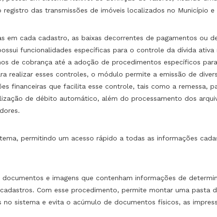
 registro das transmissões de imóveis localizados no Município e
as em cada cadastro, as baixas decorrentes de pagamentos ou d
ssui funcionalidades específicas para o controle da dívida ativa m
os de cobrança até a adoção de procedimentos específicos para 
a realizar esses controles, o módulo permite a emissão de diverso
ões financeiras que facilita esse controle, tais como a remessa, pa
alização de débito automático, além do processamento dos arquiv
dores.
stema, permitindo um acesso rápido a todas as informações cadas
s documentos e imagens que contenham informações de determinad
s cadastros. Com esse procedimento, permite montar uma pasta di
 no sistema e evita o acúmulo de documentos físicos, as impressõ